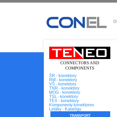
D
CONNECTORS AND
COMPONENTS
ŠR - konektory
RM - konektory
VŠ - konektory
TNR - konektory
MOG - konektory
TSL - konektory
TEX - konektory
Komponenty konektorov
Letáky - Katalógy
TRANSPORT